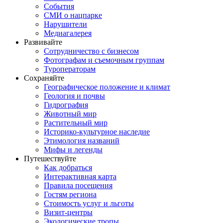
События
СМИ о нацпарке
Нарушители
Медиагалерея
Развивайте
Сотрудничество с бизнесом
Фотографам и съемочным группам
Туроператорам
Сохраняйте
Географическое положение и климат
Геология и почвы
Гидрография
Животный мир
Растительный мир
Историко-культурное наследие
Этимология названий
Мифы и легенды
Путешествуйте
Как добраться
Интерактивная карта
Правила посещения
Гостям региона
Стоимость услуг и льготы
Визит-центры
Экологические тропы