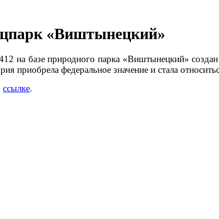
ацпарк «Виштынецкий»
412 на базе природного парка «Виштынецкий» созда
рия приобрела федеральное значение и стала относит
о
ссылке
.