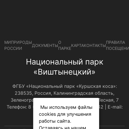
МИПРИРОДЫ
О
ПРАВИЛА
ДОКУМЕНТЫ
КАРТА
КОНТАКТЫ
РОССИИ
ПАРКЕ
ПОСЕЩЕН
Национальный парк
«Виштынецкий»
ФГБУ «Национальный парк «Куршская коса»:
238535, Россия, Калининградская область,
Зеленоградский р-н, пос.Рыбачий, ул.Лесная, 7
Телефон: 8 (4012) 310001, 8(921)108-30-42 | E-mail:
Мы используем файлы
оﬃce@park-kosa.ru
cookies для улучшения
работы сайта.
Оставаясь на нашем