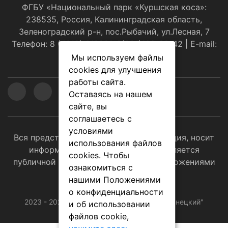
ФГБУ «Национальный парк «Куршская коса»:
238535, Россия, Калининградская область,
Зеленоградский р-н, пос.Рыбачий, ул.Лесная, 7
Телефон: 8 (4012) 310001, 8(921)108-30-42 | E-mail:
оﬃce@park-kosa.ru
Мы используем файлы
cookies для улучшения
работы сайта.
Оставаясь на нашем
сайте, вы
соглашаетесь с
условиями
Вся представленная на сайте информация, носит
использования файлов
информационный характер и не является
cookies. Чтобы
публичной офертой, определяемой положениями
ознакомиться с
ст. 437 (2) ГК РФ.
нашими Положениями
о конфиденциальности
2023 - 2026 © Национальный парк "Виштынецкий"
и об использовании
файлов cookie,