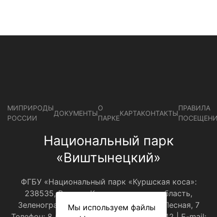
МИПРИРОДЫ
О
ПРАВИЛА
ДОКУМЕНТЫ
КАРТА
КОНТАКТЫ
РОССИИ
ПАРКЕ
ПОСЕЩЕН
Национальный парк
«Виштынецкий»
ФГБУ «Национальный парк «Куршская коса»:
238535, Россия, Калининградская область,
Зеленоградский р-н, пос.Рыбачий, ул.Лесная, 7
Мы используем файлы
Телефон: 8 (4012) 310001, 8(921)108-30-42 | E-mail: