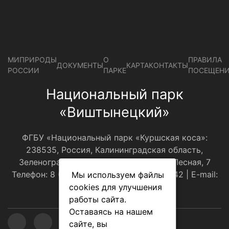
МИПРИРОДЫ
О
ПРАВИЛА
ДОКУМЕНТЫ
КАРТА
КОНТАКТЫ
РОССИИ
ПАРКЕ
ПОСЕЩЕН
Национальный парк
«Виштынецкий»
ФГБУ «Национальный парк «Куршская коса»:
238535, Россия, Калининградская область,
Зеленоградский р-н, пос.Рыбачий, ул.Лесная, 7
Телефон: 8 (4012) 310001, 8(921)108-30-42 | E-mail:
Мы используем файлы
оﬃce@park-kosa.ru
cookies для улучшения
работы сайта.
Оставаясь на нашем
сайте, вы