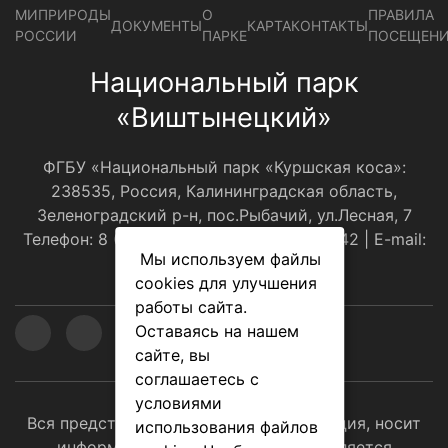
МИПРИРОДЫ
О
ПРАВИЛА
ДОКУМЕНТЫ
КАРТА
КОНТАКТЫ
РОССИИ
ПАРКЕ
ПОСЕЩЕН
Национальный парк
«Виштынецкий»
ФГБУ «Национальный парк «Куршская коса»:
238535, Россия, Калининградская область,
Зеленоградский р-н, пос.Рыбачий, ул.Лесная, 7
Телефон: 8 (4012) 310001, 8(921)108-30-42 | E-mail:
Мы используем файлы
оﬃce@park-kosa.ru
cookies для улучшения
работы сайта.
Оставаясь на нашем
сайте, вы
соглашаетесь с
условиями
Вся представленная на сайте информация, носит
использования файлов
информационный характер и не является