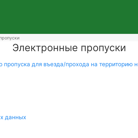
пропуски
Электронные пропуски
 пропуска для въезда/прохода на территорию 
ых данных