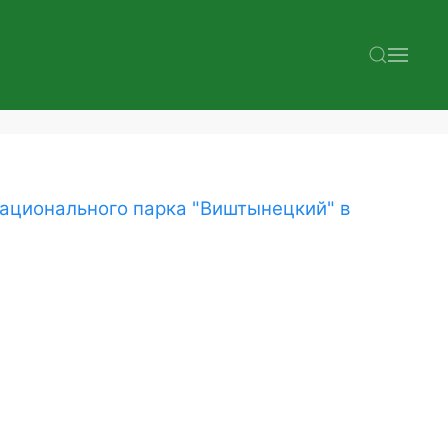
национального парка "Виштынецкий" в