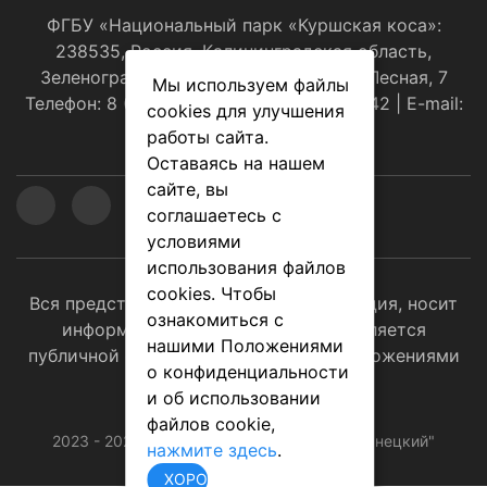
ФГБУ «Национальный парк «Куршская коса»:
238535, Россия, Калининградская область,
Зеленоградский р-н, пос.Рыбачий, ул.Лесная, 7
Мы используем файлы
Телефон: 8 (4012) 310001, 8(921)108-30-42 | E-mail:
cookies для улучшения
оﬃce@park-kosa.ru
работы сайта.
Оставаясь на нашем
сайте, вы
соглашаетесь с
условиями
использования файлов
cookies. Чтобы
Вся представленная на сайте информация, носит
ознакомиться с
информационный характер и не является
нашими Положениями
публичной офертой, определяемой положениями
о конфиденциальности
ст. 437 (2) ГК РФ.
и об использовании
файлов cookie,
2023 - 2026 © Национальный парк "Виштынецкий"
нажмите здесь
.
ХОРОШО