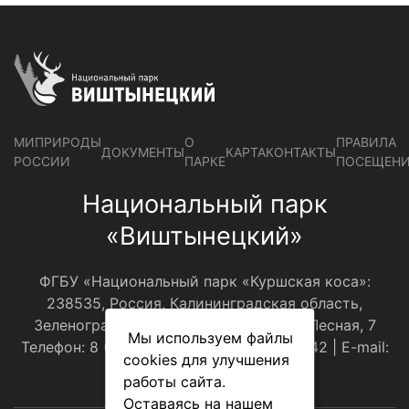
МИПРИРОДЫ
О
ПРАВИЛА
ДОКУМЕНТЫ
КАРТА
КОНТАКТЫ
РОССИИ
ПАРКЕ
ПОСЕЩЕН
Национальный парк
«Виштынецкий»
ФГБУ «Национальный парк «Куршская коса»:
238535, Россия, Калининградская область,
Зеленоградский р-н, пос.Рыбачий, ул.Лесная, 7
Мы используем файлы
Телефон: 8 (4012) 310001, 8(921)108-30-42 | E-mail:
cookies для улучшения
оﬃce@park-kosa.ru
работы сайта.
Оставаясь на нашем